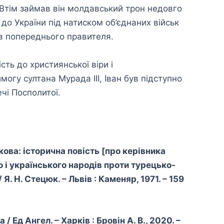
 Втім займав він молдавський трон недовго
до України під натиском об’єднаних військ
ів попереднього правителя.
ть до християнської віри і
огу султана Мурада III, Іван був підступно
чі Посполитої.
кова: історична повість [про керівника
 і українського народів проти турецько-
 Я. Н. Стецюк. – Львів : Каменяр, 1971. – 159
/ Ед Ангел. – Харків : Бровін А. В., 2020. –