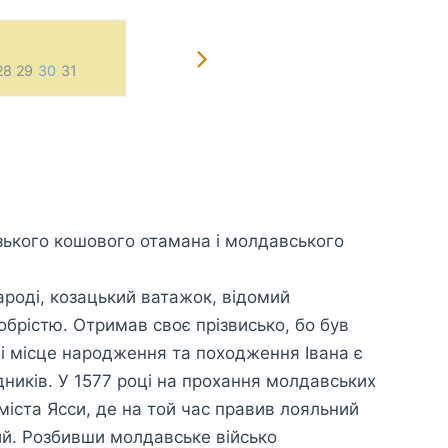
28 29
30
31
1
2
3
4
5
6
7 
озького кошового отамана і молдавського
ароді, козацький ватажок, відомий
брістю. Отримав своє прізвисько, бо був
 і місце народження та походження Івана є
ників. У 1577 році на прохання молдавських
міста Ясси, де на той час правив лояльний
ий. Розбивши молдавське військо