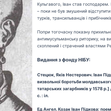
Кульгавого, Іван став господарем.
– поки не був змушений відступити 
турків, трансильванців і прибічник
Попри тогочасну показну прихильніс
антимусульманську риторику, на вим
схоплений і страчений властями Ре
Видання з фонду НІБУ:
Стецюк, Яків Нестерович. Іван Під
визвольної боротьби молдавського
татарських загарбників у 1578 р.] /
с. : іл.
Ед Ангел. Козак Іван Підкова: поема 