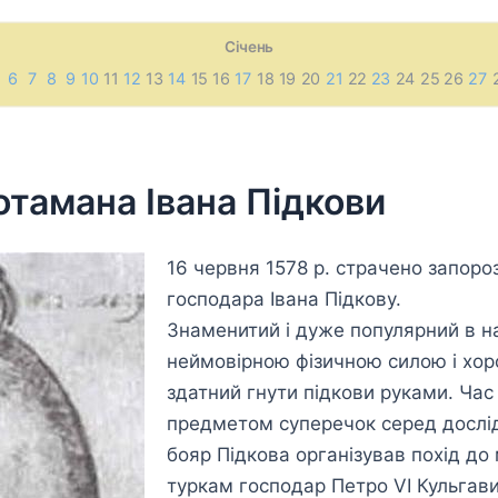
Січень
6
7
8
9
10
11
12
13
14
15 16
17
18 19 20
21
22
23
24 25 26
27
отамана Івана Підкови
16 червня 1578 р. страчено запор
господара Івана Підкову.
Знаменитий і дуже популярний в н
неймовірною фізичною силою і хоро
здатний гнути підкови руками. Час
предметом суперечок серед дослід
бояр Підкова організував похід до 
туркам господар Петро VI Кульгав