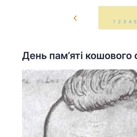
1
2
3
4
5
Skip
to
content
День пам’яті кошового 