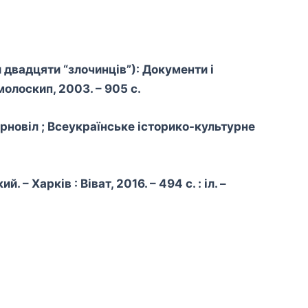
и двадцяти “злочинців”): Документи і
молоскип, 2003. – 905 с.
рновіл ; Всеукраїнське історико-культурне
– Харків : Віват, 2016. – 494 с. : іл. –