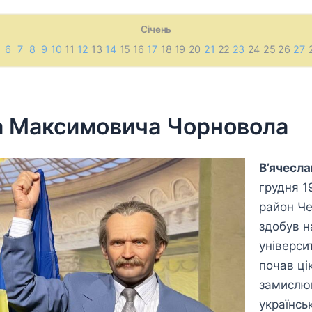
Січень
6
7
8
9
10
11
12
13
14
15 16
17
18 19 20
21
22
23
24 25 26
27
ва Максимовича Чорновола
В’ячесл
грудня 1
район Че
здобув н
універси
почав ці
замислюв
українсь