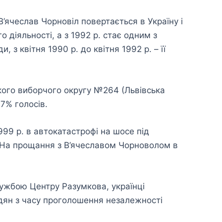
В’ячеслав Чорновіл повертається в Україну і
 діяльності, а з 1992 р. стає одним з
 з квітня 1990 р. до квітня 1992 р. – її
ького виборчого округу №264 (Львівська
27% голосів.
99 р. в автокатастрофі на шосе під
 На прощання з В’ячеславом Чорноволом в
лужбою Центру Разумкова, українці
адян з часу проголошення незалежності