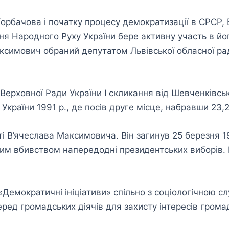
Горбачова і початку процесу демократизації в СРСР, 
ня Народного Руху України бере активну участь в його
Максимович обраний депутатом Львівської обласної ради,
 Верховної Ради України І скликання від Шевченківс
України 1991 р., де посів друге місце, набравши 23,
і В’ячеслава Максимовича. Він загинув 25 березня 19
ним вбивством напередодні президентських виборів.
Демократичні ініціативи» спільно з соціологічною с
ред громадських діячів для захисту інтересів гром