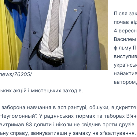
Після за
почав ві
4 вересн
Василем 
фільму П
виступив
українськ
найактив
a/news/76205/
автором
ких акцій і мистецьких заходів.
заборона навчання в аспірантурі, обшуки, відкриття 
“Неугомонный”. У радянських тюрмах та таборах В’яч
витримав 83 допити і ніколи не свідчив проти друзів
ьну справу, звинувативши у замаху на зґвалтування.