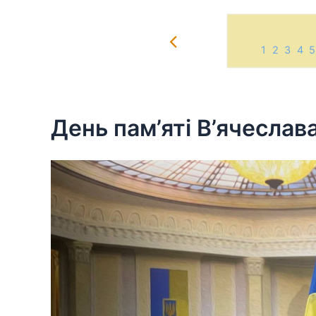
1
2
3
4
5
Skip
to
content
День пам’яті В’ячесла