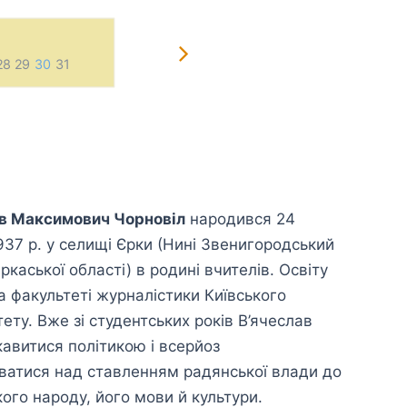
28 29
30
31
1
2
3
4
5
6
7 
ав Максимович Чорновіл
народився 24
937 р. у селищі Єрки (Нині Звенигородський
ркаської області) в родині вчителів. Освіту
а факультеті журналістики Київського
тету. Вже зі студентських років В’ячеслав
кавитися політикою і всерйоз
атися над ставленням радянської влади до
кого народу, його мови й культури.