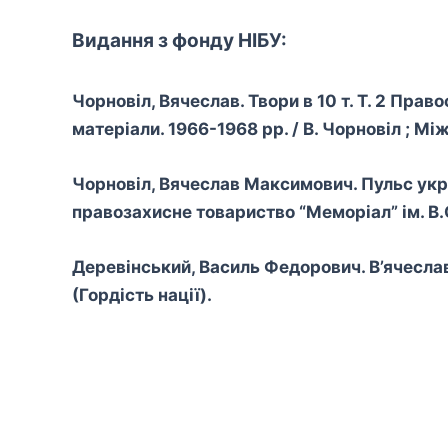
Видання з фонду НІБУ:
Чорновіл, Вячеслав. Твори в 10 т. Т. 2 Пра
матеріали. 1966-1968 рр. / В. Чорновіл ; Мі
Чорновіл, Вячеслав Максимович. Пульс укра
правозахисне товариство “Меморіал” ім. В.Сту
Деревінський, Василь Федорович. В’ячеслав Чор
(Гордість нації).