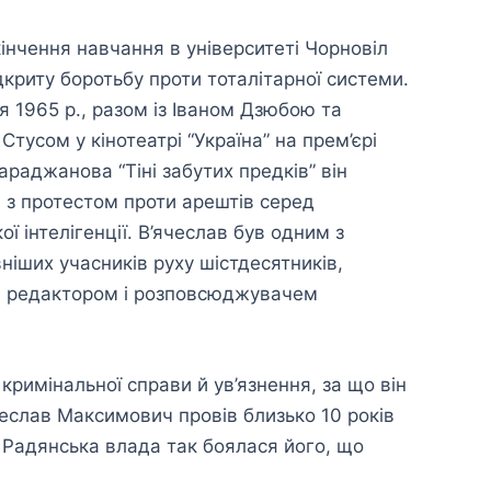
кінчення навчання в університеті Чорновіл
дкриту боротьбу проти тоталітарної системи.
я 1965 р., разом із Іваном Дзюбою та
Стусом у кінотеатрі “Україна” на прем’єрі
араджанова “Тіні забутих предків” він
 з протестом проти арештів серед
ої інтелігенції. В’ячеслав був одним з
ніших учасників руху шістдесятників,
, редактором і розповсюджувачем
кримінальної справи й ув’язнення, за що він
еслав Максимович провів близько 10 років
. Радянська влада так боялася його, що