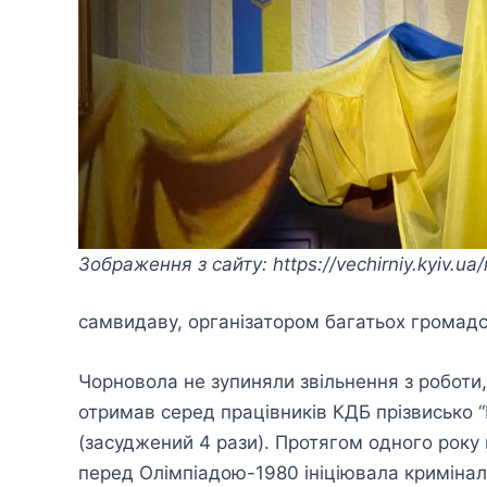
Зображення з сайту: https://vechirniy.kyiv.u
самвидаву, організатором багатьох громадсь
Чорновола не зупиняли звільнення з роботи, 
отримав серед працівників КДБ прізвисько 
(засуджений 4 рази). Протягом одного року 
перед Олімпіадою-1980 ініціювала кримінал