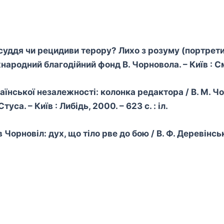
восуддя чи рецидиви терору? Лихо з розуму (портрет
жнародний благодійний фонд В. Чорновола. – Київ : С
їнської незалежності: колонка редактора / В. М. Чо
са. – Київ : Либідь, 2000. – 623 с. : іл.
новіл: дух, що тіло рве до бою / В. Ф. Деревінський. 