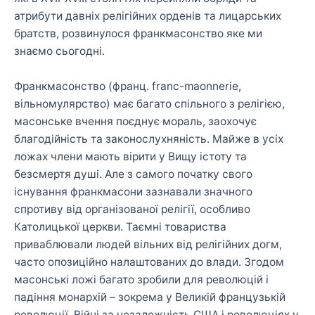
атрибути давніх релігійних орденів та лицарських
братств, розвинулося франкмасонство яке ми
знаємо сьогодні.
Франкмасонство (франц. franc-maonnerie,
вільномулярство) має багато спільного з релігією,
масонське вчення поєднує мораль, заохочує
благодійність та законослухняність. Майже в усіх
ложах члени мають вірити у Вищу істоту та
безсмертя душі. Але з самого початку свого
існування франкмасони зазнавали значного
спротиву від організованої релігії, особливо
Католицької церкви. Таємні товариства
приваблювали людей вільних від релігійних догм,
часто опозиційно налаштованих до влади. Згодом
масонські ложі багато зробили для революцій і
падіння монархій – зокрема у Великій французькій
революції, Війні за незалежність США і революціях у