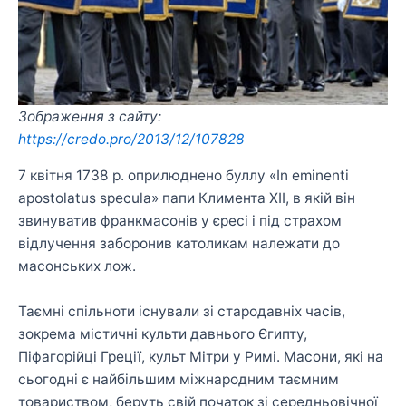
Зображення з сайту:
https://credo.pro/2013/12/107828
7 квітня 1738 р. оприлюднено буллу «In eminenti
apostolatus specula» папи Климента XII, в якій він
звинуватив франкмасонів у єресі і під страхом
відлучення заборонив католикам належати до
масонських лож.
Таємні спільноти існували зі стародавніх часів,
зокрема містичні культи давнього Єгипту,
Піфагорійці Греції, культ Мітри у Римі. Масони, які на
сьогодні є найбільшим міжнародним таємним
товариством, беруть свій початок зі середньовічної