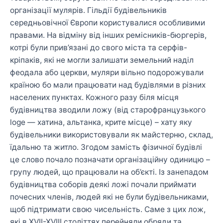
організації мулярів. Гільдії будівельників
середньовічної Європи користувалися особливими
правами. На відміну від інших ремісників-бюргерів,
котрі були прив’язані до свого міста та серфів-
кріпаків, які не могли залишати земельний наділ
феодала або церкви, муляри вільно подорожували
країною бо мали працювати над будівлями в різних
населених пунктах. Кожного разу біля місця
будівництва зводили ложу (від старофранцузького
loge — хатина, альтанка, крите місце) – хату яку
будівельники використовували як майстерню, склад,
їдальню та житло. Згодом замість фізичної будівлі
це слово почало позначати організаційну одиницю –
групу людей, що працювали на об’єкті. Із занепадом
будівництва соборів деякі ложі почали приймати
почесних членів, людей які не були будівельниками,
щоб підтримати свою чисельність. Саме з цих лож,
які в XVII-XVIII століттях перейняли обряди та