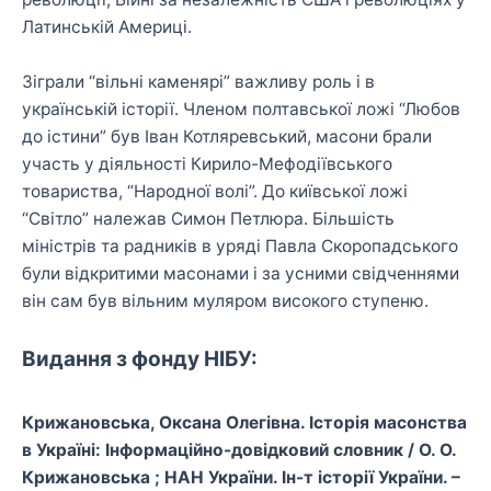
Латинській Америці.
Зіграли “вільні каменярі” важливу роль і в
українській історії. Членом полтавської ложі “Любов
до істини” був Іван Котляревський, масони брали
участь у діяльності Кирило-Мефодіївського
товариства, “Народної волі”. До київської ложі
“Світло” належав Симон Петлюра. Більшість
міністрів та радників в уряді Павла Скоропадського
були відкритими масонами і за усними свідченнями
він сам був вільним муляром високого ступеню.
Видання з фонду НІБУ:
Крижановська, Оксана Олегівна. Історія масонства
в Україні: Інформаційно-довідковий словник / О. О.
Крижановська ; НАН України. Ін-т історії України. –