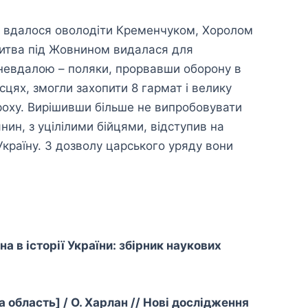
 вдалося оволодіти Кременчуком, Хоролом
Битва під Жовнином видалася для
 невдалою – поляки, прорвавши оборону в
сцях, змогли захопити 8 гармат і велику
ороху. Вирішивши більше не випробовувати
нин, з уцілілими бійцями, відступив на
Україну. З дозволу царського уряду вони
а в історії України: збірник наукових
область] / О. Харлан // Нові дослідження