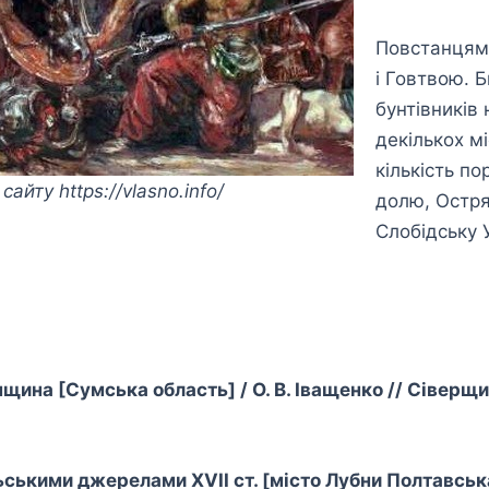
Повстанцям
і Говтвою. 
бунтівників
декількох мі
кількість п
йту https://vlasno.info/
долю, Остря
Слобідську 
щина [Сумська область] / О. В. Іващенко // Сіверщин
ськими джерелами XVII ст. [місто Лубни Полтавська 