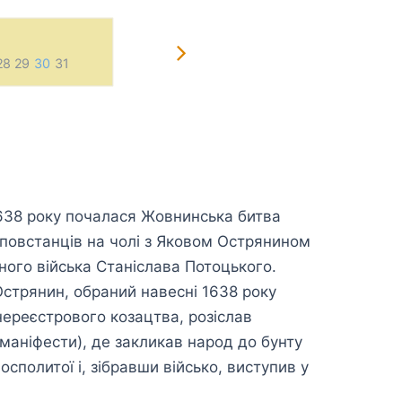
28 29
30
31
1
2
3
4
5
6
7 
638 року почалася Жовнинська битва
 повстанців на чолі з Яковом Острянином
ного війська Станіслава Потоцького.
стрянин, обраний навесні 1638 року
ереєстрового козацтва, розіслав
(маніфести), де закликав народ до бунту
осполитої і, зібравши військо, виступив у