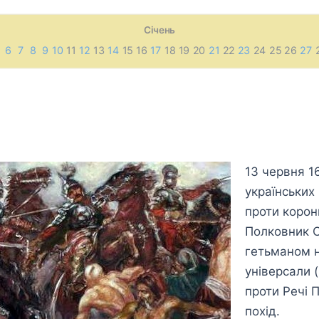
Січень
6
7
8
9
10
11
12
13
14
15 16
17
18 19 20
21
22
23
24 25 26
27
13 червня 1
українських
проти корон
Полковник О
гетьманом н
універсали 
проти Речі П
похід.