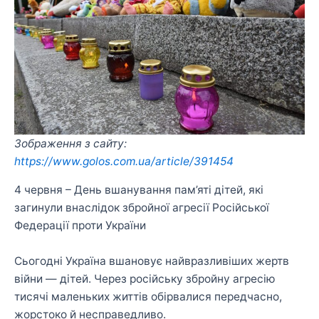
Зображення з сайту:
https://www.golos.com.ua/article/391454
4 червня – День вшанування пам’яті дітей, які
загинули внаслідок збройної агресії Російської
Федерації проти України
Сьогодні Україна вшановує найвразливіших жертв
війни — дітей. Через російську збройну агресію
тисячі маленьких життів обірвалися передчасно,
жорстоко й несправедливо.