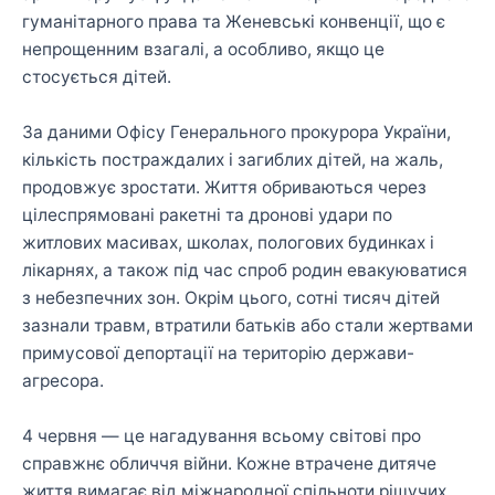
гуманітарного права та Женевські конвенції, що є
непрощенним взагалі, а особливо, якщо це
стосується дітей.
За даними Офісу Генерального прокурора України,
кількість постраждалих і загиблих дітей, на жаль,
продовжує зростати. Життя обриваються через
цілеспрямовані ракетні та дронові удари по
житлових масивах, школах, пологових будинках і
лікарнях, а також під час спроб родин евакуюватися
з небезпечних зон. Окрім цього, сотні тисяч дітей
зазнали травм, втратили батьків або стали жертвами
примусової депортації на територію держави-
агресора.
4 червня — це нагадування всьому світові про
справжнє обличчя війни. Кожне втрачене дитяче
життя вимагає від міжнародної спільноти рішучих