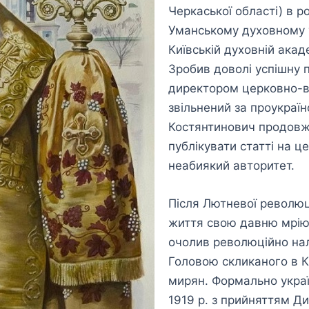
Черкаської області) в р
Уманському духовному уч
Київській духовній акад
Зробив доволі успішну п
директором церковно-вч
звільнений за проукраїн
Костянтинович продовж
публікувати статті на 
неабиякий авторитет.
Після Лютневої революці
життя свою давню мрію 
очолив революційно нал
Головою скликаного в Киє
мирян. Формально украї
1919 р. з прийняттям Д