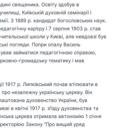
одині священика. Освіту здобув в
илищі, Київській духовній семінарії і
емії. З 1889 р. кандидат богословських наук.
едагогічну кар’єру і 7 серпня 1903 р. став
ительської школи у Києві, але невдовзі був
ські погляди. Попри опалу Василь
ував займатися педагогічною справою,
церковно-громадську тематику і мав
ї 1917 р. Липківський почав втілювати в
про незалежну українську церкву. Він
аштоване духовенство України, був
ві в квітні 1917 р. з’їзду духовенства та
нська церква отримала автономію 1 січня
иректорією Закону “Про вищий уряд