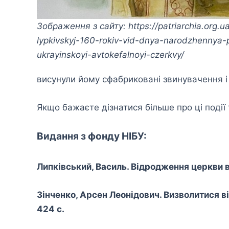
Зображення з сайту: https://patriarchia.org.u
lypkivskyj-160-rokiv-vid-dnya-narodzhennya-
ukrayinskoyi-avtokefalnoyi-czerkvy/
висунули йому сфабриковані звинувачення і 
Якщо бажаєте дізнатися більше про ці події
Видання з фонду НІБУ:
Липківський, Василь. Відродження церкви в Ук
Зінченко, Арсен Леонідович. Визволитися вір
424 с.