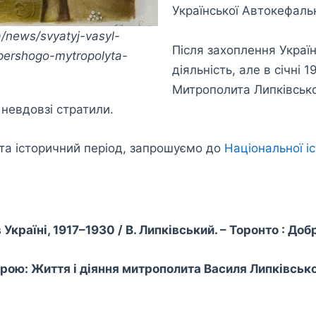
Української Автокефаль
a/news/svyatyj-vasyl-
Після захоплення Укра
pershogo-mytropolyta-
діяльність, але в січні 
Митрополита Липківсько
невдовзі стратили.
 та історичний період, запрошуємо до
Національної іс
раїні, 1917–1930 / В. Липківський. – Торонто : Добра к
ою: Життя і діяння митрополита Василя Липківського /