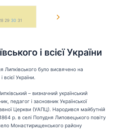
28 29
30
31
1
2
3
4
5
6
7 
ського і всієї України
ля Липківського було висвячено на
 всієї України.
ипківський – визначний український
ник, педагог і засновник Української
авної Церкви (УАПЦ). Народився майбутній
1864 р. в селі Попудня Липовецького повіту
ні село Монастирищенського району