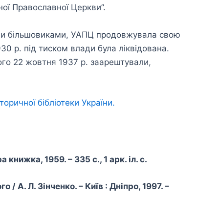
ної Православної Церкви”.
їни більшовиками, УАПЦ продовжувала свою
1930 р. під тиском влади була ліквідована.
го 22 жовтня 1937 р. заарештували,
торичної бібліотеки України.
нижка, 1959. – 335 с., 1 арк. іл. с.
 А. Л. Зінченко. – Київ : Дніпро, 1997. –