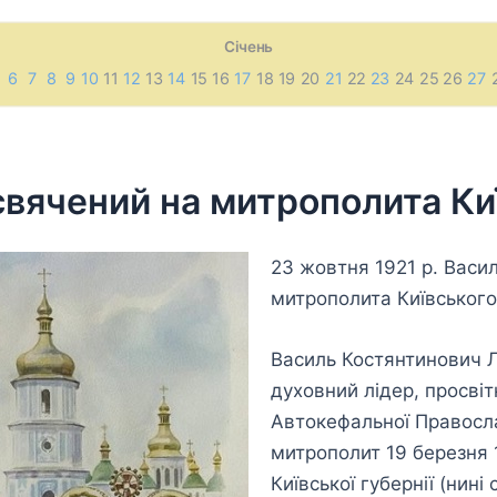
Січень
6
7
8
9
10
11
12
13
14
15 16
17
18 19 20
21
22
23
24 25 26
27
вячений на митрополита Київ
23 жовтня 1921 р. Васи
митрополита Київського і
Василь Костянтинович Л
духовний лідер, просвіт
Автокефальної Правосл
митрополит 19 березня 
Київської губернії (ни