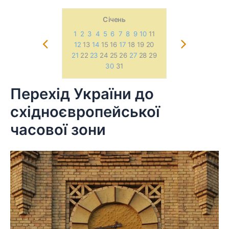
Січень
1
2
3
4
5
6
7
8
9
10
11
1
2
3
4
12
13
14
15 16
17
18 19 20
12
13
14
1
21
22
23
24 25 26
27
28 29
21
22 23 2
30
31
Перехід України до
Skip
to
східноєвропейської
content
часової зони