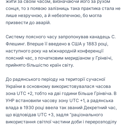
жити за своїм часом, визначаючи його за рухом
сонця, то з появою залізниць така практика стала не
лише незручною, а й небезпечною, бо могла
призвести до аварій.
Систему поясного часу запропонував канадець С.
Флешинг. Вперше її введено в США у 1883 році,
наступного року на міжнародній конференції
поясний час, з початковим меридіаном у Грінвічі,
прийнято більшістю країн світу.
До радянського періоду на території сучасної
України в основному використовувалася часова
зона UTC +2, тобто на дві години більше Грінвіча. В
УНР встановили часову зону UTC +1, а радянська
влада в 1930 році ввела так званий Декретний час,
що відповідав UTC +3, задля “раціонального
використання світлої частини доби і перерозподілу