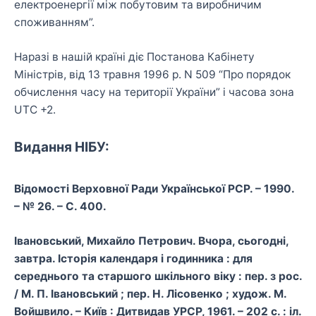
електроенергії між побутовим та виробничим
споживанням”.
Наразі в нашій країні діє Постанова Кабінету
Міністрів, від 13 травня 1996 р. N 509 “Про порядок
обчислення часу на території України” і часова зона
UTC +2.
Видання НІБУ:
Відомості Верховної Ради Української РСР. – 1990.
– № 26. – С. 400.
Івановський, Михайло Петрович. Вчора, сьогодні,
завтра. Історія календаря і годинника : для
середнього та старшого шкільного віку : пер. з рос.
/ М. П. Івановський ; пер. Н. Лісовенко ; худож. М.
Войшвило. – Київ : Дитвидав УРСР, 1961. – 202 с. : іл.