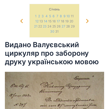
Січень
1
2
3
4
5
6
7
8
9
10
11
1
2
3
4
12
13
14
15 16
17
18 19 20
12
13
14
1
21
22
23
24 25 26
27
28 29
21
22 23 2
30
31
Видано Валуєвський
Skip
to
циркуляр про заборону
content
друку українською мовою