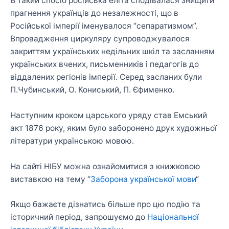
В такий спосіб російська еліта сподівалася знищити
прагнення українців до незалежності, що в
Російської імперії іменувалося “сепаратизмом”.
Впровадження циркуляру супроводжувалося
закриттям українських недільних шкіл та засланням
українських вчених, письменників і педагогів до
віддалених регіонів імперії. Серед засланих були
П.Чубинський, О. Кониський, П. Єфименко.
Наступним кроком царського уряду став Емський
акт 1876 року, яким було заборонено друк художньої
літератури українською мовою.
На сайті НІБУ можна ознайомитися з книжковою
виставкою на тему “
Заборона української мови
“
Якщо бажаєте дізнатись більше про цю подію та
історичний період, запрошуємо до
Національної