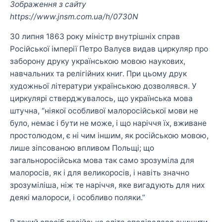
Зображення з сайту
https://www.jnsm.com.ua/h/0730N
30 липня 1863 року міністр внутрішніх справ
Російської імперії Петро Валуєв видав циркуляр про
заборону друку українською мовою наукових,
навчальних та релігійних книг. При цьому друк
художньої літератури українською дозволявся. У
циркулярі стверджувалось, що українська мова
штучна, “ніякої особливої малоросійської мови не
було, немає і бути не може, і що наріччя їх, вживане
простолюдом, є ні чим іншим, як російською мовою,
лише зіпсованою впливом Польщі; що
загальноросійська мова так само зрозуміла для
малоросів, як і для великоросів, і навіть значно
зрозуміліша, ніж те наріччя, яке вигадують для них
деякі малороси, і особливо поляки.”